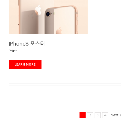
IPhone8 포스터
Print
LEARN MORE
1
2
3
4
Next