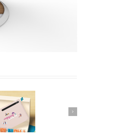
FLO 워블러
The Freestyle