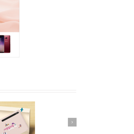
FLO 워블러
The Freestyle